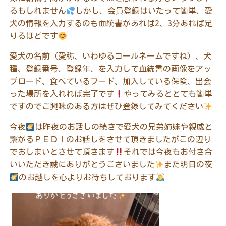
るもしれません
しかし、会員登録はいたって簡単、愛
犬の情報を入力するのも血統書があれば
2
、
3
分あれば足
りるほどです
愛犬の名前（愛称、いわゆるコールネームですね）、犬
種、登録番号、登録年、を入力して血統書の画像をアッ
プロード、食べているフード、加入している保険、出会
った場所を入れれば完了です
やってみるととても簡単
ですのでご興味のある方はぜひ登録してみてください
今夜
は昨夜のお話しの続きで愛犬の兄弟姉妹や親戚と
繋がるＰＥＤＩのお話しをさせて頂きましたがこの辺り
でおしまいとさせて頂きます
それでは今夜もお付き合
いいただき誠にありがとうございました
また明日の夜
のお越しを心よりお待ちしております