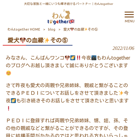
大切な家族と一緒にいつも輝き続けるパートナー｜わんtogether
MENU
わんtogether HOME
>
blog
>
愛犬
の血縁
その⑤
愛犬
の血縁
その⑤
2022/11/06
みなさん、こんばんワンコ
今夜
もわん
together
のブログへお越し頂きまして誠にありがとうございます
さて昨夜も愛犬の両親や兄弟姉妹、親戚と繋がることの
できるＰＥＤＩについてお話しをさせて頂きました
今
夜
も引き続きそのお話しをさせて頂きたいと思います
ＰＥＤＩに登録すれば両親や兄弟姉妹、甥、姪、孫、そ
の他の親戚などと繋がることができるのですが、その登
録に結構手間がかかるのではと思われる方もいらっしゃ