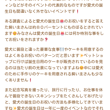
ィンなどがそのイベントの代表的なものですが愛犬の誕
生日も間違いなく外せないイベントです
ある調査によると愛犬の誕生日
のお祝いをすると答え
た飼い主さんは約８０パーセントにものぼるとされてい
ます
みなさんは愛犬の誕生日
には何か特別な事をし
てお祝いをされますか
愛犬に普段と違った豪華な食事
やケーキを用意するの
はよくあるお祝いのパターンだと思います
ペットショ
ップに行けば誕生日用のケーキが販売されているのを見
るのは当たり前の光景になっていますよね
中には愛犬
のために手作りのケーキを用意される飼い主さんも少な
くありません
また記念写真を撮ったり、旅行に行ったり、お仕事を休
んで普段できないスキンシップをたくさんしてあげたり
と、愛犬の誕生日のお祝いの方法も多様化してきていま
すね
愛犬の誕生日は一年に一度のイベントなのでそれ