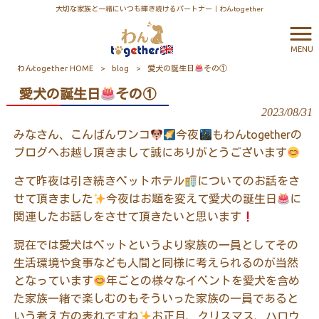
大切な家族と一緒にいつも輝き続けるパートナー｜わんtogether
MENU
わんtogether HOME
>
blog
>
愛犬の誕生日
その①
愛犬の誕生日
その①
2023/08/31
みなさん、こんばんワンコ
今夜
もわん
together
の
ブログへお越し頂きまして誠にありがとうございます
さて昨夜は引き続きペットホテル
についてのお話をさ
せて頂きました
今夜はお題を変えて愛犬の誕生日
に
関連したお話しをさせて頂きたいと思います
現在では愛犬はペットというより家族の一員としてその
生活環境や食事なども人間と同様に考えられるのが当然
となっています
年ごとの
様々なイベントを愛犬を含め
た家族一緒で楽しむのもそういった家族の一員であると
いう考え方の表れですね
お正月、クリスマス、ハロウ