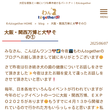
大切な家族と一緒にいつも輝き続けるパートナー｜わんtogether
MENU
わんtogether HOME
>
blog
>
大阪・関西万博と犬
その①
大阪・関西万博と犬
そ
の①
2025/06/07
みなさん、こんばんワンコ
今夜
もわんtogetherの
ブログへお越し頂きまして誠にありがとうございます
さて昨夜は引き続き犬の歯の健康についてお話しをさせ
て頂きました
今夜はまたお題を変えて違ったお話しを
させて頂きたいと思います
毎年、日本各地でいろんなイベントが行われていますが
今年のビッグイベントの一つに大阪・関西万博、ＥＸＰ
Ｏ２０２５があります
もうすでに４月１３から開催さ
れているので行かれた方もいらっしゃると思います
私