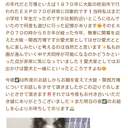
の年代だと万博といえば１９７０年に大阪の吹田市で行
われたＥＸＰＯ７０が非常に印象的です
当時私はまだ
小学校１年生だったのですが比較的近いところに住んで
いたので何度も遊びに行った記憶があります
そのＥＸ
ＰＯ７０の時から５５年が経った今年、無事に開幕を迎
えた大阪・関西万博ですが愛犬家としてはぜひ愛犬とと
もに楽しみたいと考えるのは当然だと思います
私も計
画が進んでいく中で犬同伴が可能になるのかどうかとい
った点が非常に気になっていました
愛犬家としてはお
出かけは愛犬と一緒にといったところですよね
今夜
は昨夜のお話しからお題を変えて大阪・関西万博
についてお話しをさせて頂きましたがこの辺りでおしま
いとさせて頂きます
それでは今夜もお付き合いいただ
き誠にありがとうございました
また明日の夜
のお越
しを心よりお待ちしております