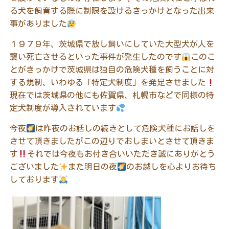
る犬を飼育する際に制限を設けるきっかけとなった出来
事がありました
１９７９年、茨城県で放し飼いにしていた大型犬が人を
襲い死亡させるといった事件が発生したのです
このこ
とがきっかけで茨城県は独自の危険犬種を飼うことに対
する規制、いわゆる「特定犬制度」を発足させました
現在では茨城県の他にも佐賀県、札幌市などで同様の特
定犬制度が導入されています
今夜
は昨夜のお話しの続きとして危険犬種にお話しを
させて頂きましたがこの辺りでおしまいとさせて頂きま
す
それでは今夜もお付き合いいただき誠にありがとう
ございました
また明日の夜
のお越しを心よりお待ち
しております