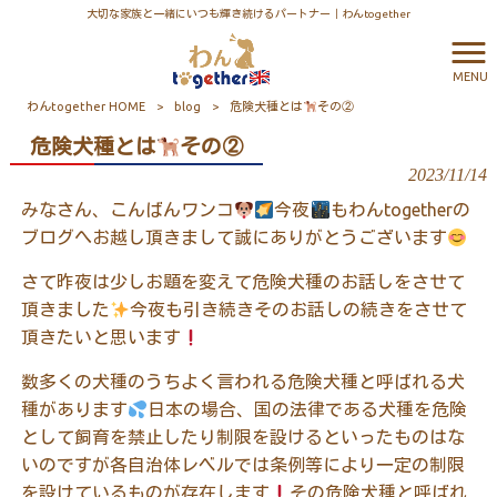
大切な家族と一緒にいつも輝き続けるパートナー｜わんtogether
MENU
わんtogether HOME
>
blog
>
危険犬種とは
その②
危険犬種とは
その②
2023/11/14
みなさん、こんばんワンコ
今夜
もわん
together
の
ブログへお越し頂きまして誠にありがとうございます
さて昨夜は少しお題を変えて危険犬種のお話しをさせて
頂きました
今夜も引き続きそのお話しの続きをさせて
頂きたいと思います
数多くの犬種のうちよく言われる危険犬種と呼ばれる犬
種があります
日本の場合、国の法律である犬種を危険
として飼育を禁止したり制限を設けるといったものはな
いのですが各自治体レベルでは条例等により一定の制限
を設けているものが存在します
その危険犬種と呼ばれ