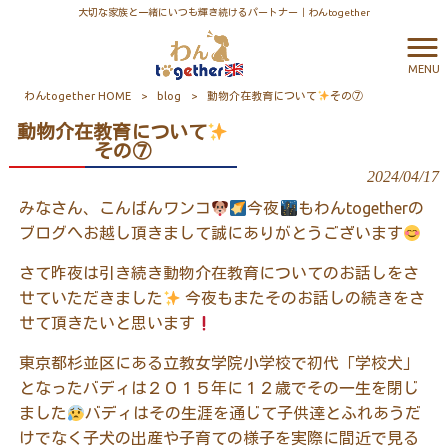
大切な家族と一緒にいつも輝き続けるパートナー｜わんtogether
MENU
わんtogether HOME
>
blog
>
動物介在教育について
その⑦
動物介在教育について
その⑦
2024/04/17
みなさん、こんばんワンコ
今夜
もわんtogetherの
ブログへお越し頂きまして誠にありがとうございます
さて昨夜は引き続き動物介在教育についてのお話しをさ
せていただきました
今夜もまたそのお話しの続きをさ
せて頂きたいと思います
東京都杉並区にある立教女学院小学校で初代「学校犬」
となったバディは２０１５年に１２歳でその一生を閉じ
ました
バディはその生涯を通じて子供達とふれあうだ
けでなく子犬の出産や子育ての様子を実際に間近で見る