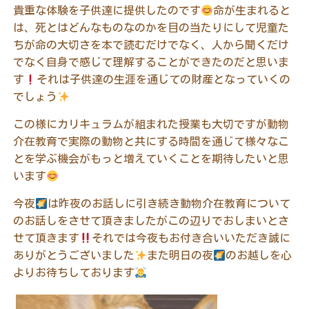
貴重な体験を子供達に提供したのです
命が生まれると
は、死とはどんなものなのかを目の当たりにして児童た
ちが命の大切さを本で読むだけでなく、人から聞くだけ
でなく自身で感じて理解することができたのだと思いま
す
それは子供達の生涯を通じての財産となっていくの
でしょう
この様にカリキュラムが組まれた授業も大切ですが動物
介在教育で実際の動物と共にする時間を通じて様々なこ
とを学ぶ機会がもっと増えていくことを期待したいと思
います
今夜
は昨夜のお話しに引き続き動物介在教育について
のお話しをさせて頂きましたがこの辺りでおしまいとさ
せて頂きます
それでは今夜もお付き合いいただき誠に
ありがとうございました
また明日の夜
のお越しを心
よりお待ちしております