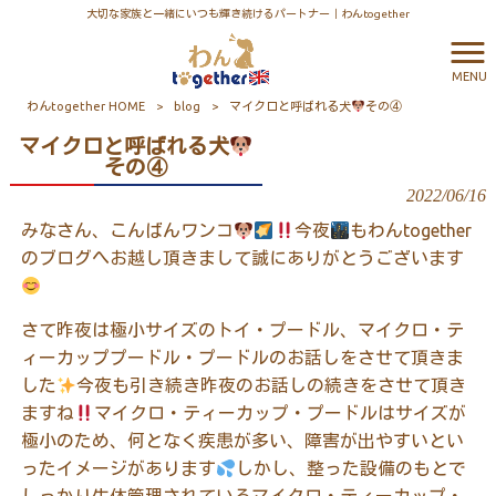
大切な家族と一緒にいつも輝き続けるパートナー｜わんtogether
MENU
わんtogether HOME
>
blog
>
マイクロと呼ばれる犬
その④
マイクロと呼ばれる犬
その④
2022/06/16
みなさん、こんばんワンコ
今夜
もわん
together
のブログへお越し頂きまして誠にありがとうございます
さて昨夜は極小サイズのトイ・プードル、マイクロ・テ
ィーカッププードル・プードルのお話しをさせて頂きま
した
今夜も引き続き昨夜のお話しの続きをさせて頂き
ますね
マイクロ・ティーカップ・プードルはサイズが
極小のため、何となく疾患が多い、障害が出やすいとい
ったイメージがあります
しかし、整った設備のもとで