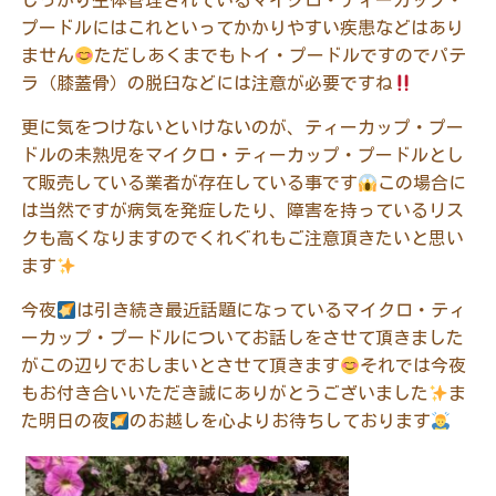
しっかり生体管理されているマイクロ・ティーカップ・
プードルにはこれといってかかりやすい疾患などはあり
ません
ただしあくまでもトイ・プードルですのでパテ
ラ（膝蓋骨）の脱臼などには注意が必要ですね
更に気をつけないといけないのが、ティーカップ・プー
ドルの未熟児をマイクロ・ティーカップ・プードルとし
て販売している業者が存在している事です
この場合に
は当然ですが病気を発症したり、障害を持っているリス
クも高くなりますのでくれぐれもご注意頂きたいと思い
ます
今夜
は引き続き最近話題になっているマイクロ・ティ
ーカップ・プードルについてお話しをさせて頂きました
がこの辺りでおしまいとさせて頂きます
それでは今夜
もお付き合いいただき誠にありがとうございました
ま
た明日の夜
のお越しを心よりお待ちしております