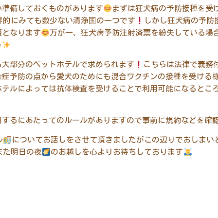
か準備しておくものがあります
まずは狂犬病の予防接種を受
界的にみても数少ない清浄国の一つです
しかし狂犬病の予防
須となります
万が一、狂犬病予防注射済票を紛失している場
う
も大部分のペットホテルで求められます
こちらは法律で義務
染症予防の点から愛犬のためにも混合ワクチンの接種を受ける
ホテルによっては抗体検査を受けることで利用可能になるとこ
用するにあたってのルールがありますので事前に規約などを確
ル
についてお話しをさせて頂きましたがこの辺りでおしまい
また明日の夜
のお越しを心よりお待ちしております