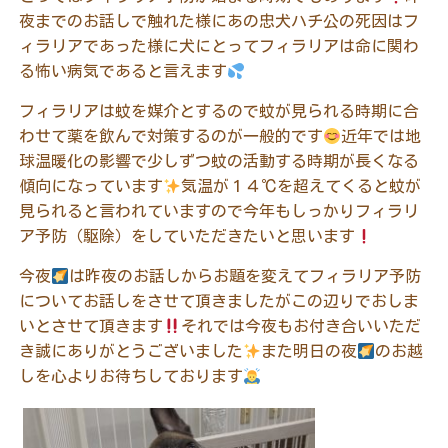
夜までのお話しで触れた様にあの忠犬ハチ公の死因はフ
ィラリアであった様に犬にとってフィラリアは命に関わ
る怖い病気であると言えます
フィラリアは蚊を媒介とするので蚊が見られる時期に合
わせて薬を飲んで対策するのが一般的です
近年では地
球温暖化の影響で少しずつ蚊の活動する時期が長くなる
傾向になっています
気温が１４℃を超えてくると蚊が
見られると言われていますので今年もしっかりフィラリ
ア予防（駆除）をしていただきたいと思います
今夜
は昨夜のお話しからお題を変えてフィラリア予防
についてお話しをさせて頂きましたがこの辺りでおしま
いとさせて頂きます
それでは今夜もお付き合いいただ
き誠にありがとうございました
また明日の夜
のお越
しを心よりお待ちしております