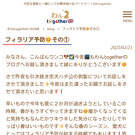
大切な家族と一緒にいつも輝き続けるパートナー｜わんtogether
MENU
わんtogether HOME
>
blog
>
フィラリア予防
その①
フィラリア予防
その①
2025/02/21
みなさん、こんばんワンコ
今夜
もわんtogetherの
ブログへお越し頂きまして誠にありがとうございます
さて昨夜も引き続き忠犬ハチ公の剥製についてお話しを
させて頂きました
今夜はまた違ったお題でお話しをさ
せて頂きたいと思います
早いもので今年も既に２か月が過ぎようとしているこの
時期、春がもうすぐやってきますね
暖かくなってくる
と気持ちもなんだかウキウキした気分になったりしてや
っぱり春はいいものです
そんな春のシーズン、愛犬に
とってはフィラリア予防が始まる時期でもあります
昨