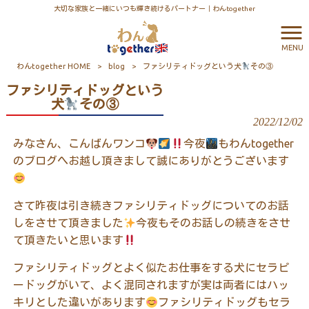
大切な家族と一緒にいつも輝き続けるパートナー｜わんtogether
MENU
わんtogether HOME
>
blog
>
ファシリティドッグという犬
その③
ファシリティドッグという
犬
その③
2022/12/02
みなさん、こんばんワンコ
今夜
もわん
together
のブログへお越し頂きまして誠にありがとうございます
さて昨夜は引き続きファシリティドッグについてのお話
しをさせて頂きました
今夜もそのお話しの続きをさせ
て頂きたいと思います
ファシリティドッグとよく似たお仕事をする犬にセラピ
ードッグがいて、よく混同されますが実は両者にはハッ
キリとした違いがあります
ファシリティドッグもセラ