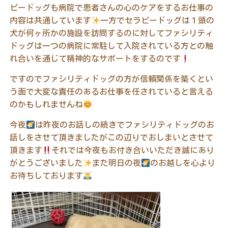
ピードッグも病院で患者さんの心のケアをするお仕事の
内容は共通しています
一方でセラピードッグは１頭の
犬が何ヶ所かの施設を訪問するのに対してファシリティ
ドッグは一つの病院に常駐して入院されている方との触
れ合いを通じて精神的なサポートをするのです
ですのでファシリティドッグの方が信頼関係を築くとい
う面で大変な責任のあるお仕事を任されていると言える
のかもしれませんね
今夜
は昨夜のお話しの続きでファシリティドッグのお
話しをさせて頂きましたがこの辺りでおしまいとさせて
頂きます
それでは今夜もお付き合いいただき誠にあり
がとうございました
また明日の夜
のお越しを心より
お待ちしております