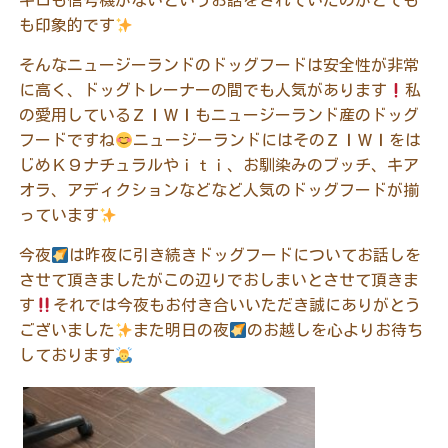
キロも信号機がないというお話をされていたのがとても
も印象的です
そんなニュージーランドのドッグフードは安全性が非常
に高く、ドッグトレーナーの間でも人気があります
私
の愛用しているＺＩＷＩもニュージーランド産のドッグ
フードですね
ニュージーランドにはそのＺＩＷＩをは
じめＫ９ナチュラルやｉｔｉ、お馴染みのブッチ、キア
オラ、アディクションなどなど人気のドッグフードが揃
っています
今夜
は昨夜に引き続きドッグフードについてお話しを
させて頂きましたがこの辺りでおしまいとさせて頂きま
す
それでは今夜もお付き合いいただき誠にありがとう
ございました
また明日の夜
のお越しを心よりお待ち
しております