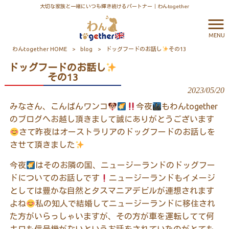
大切な家族と一緒にいつも輝き続けるパートナー｜わんtogether
MENU
わんtogether HOME
>
blog
>
ドッグフードのお話し
その13
ドッグフードのお話し
その13
2023/05/20
みなさん、こんばんワンコ
今夜
もわん
together
のブログへお越し頂きまして誠にありがとうございます
さて昨夜はオーストラリアのドッグフードのお話しを
させて頂きました
今夜
はそのお隣の国、ニュージーランドのドッグフー
ドについてのお話しです
ニュージーランドもイメージ
としては豊かな自然とタスマニアデビルが連想されます
よね
私の知人で結婚してニュージーランドに移住され
た方がいらっしゃいますが、その方が車を運転してて何