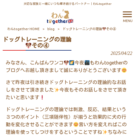
大切な家族と一緒にいつも輝き続けるパートナー｜わんtogether
MENU
わんtogether HOME
>
blog
>
ドッグトレーニングの理論
その④
ドッグトレーニングの理論
その④
2025/04/22
みなさん、こんばんワンコ
今夜
もわんtogetherの
ブログへお越し頂きまして誠にありがとうございます
さて昨夜は引き続きドッグトレーニングの理論的なお話
しをさせて頂きました
今夜もそのお話しをさせて頂き
たいと思います
ドッグトレーニングの理論では刺激、反応、結果という
３つのポイント（三項随伴性）が揃うと効果的に犬の行
動を変化させることができます
言い方を変えればこの
理論を使ってしつけをするということですね
ちなみに