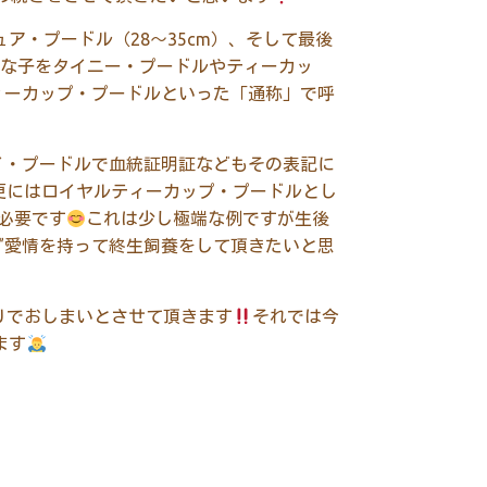
ュア・プードル（28～35cm）、そして最後
さな子をタイニー・プードルやティーカッ
ィーカップ・プードルといった「通称」で呼
イ・プードルで血統証明証などもその表記に
更にはロイヤルティーカップ・プードルとし
必要です
これは少し極端な例ですが生後
ず愛情を持って終生飼養をして頂きたいと思
りでおしまいとさせて頂きます
それでは今
ます