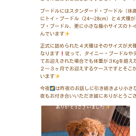
プードルにはスタンダード・プードル（体高4
にトイ・プードル（24〜28cm）と４犬種
プ・プードル、更に小さな極小サイズのト
んでいます
正式に認められた４犬種はそのサイズが犬
なります
従って、タイニー・プードルや
てお迎えされた場合でも体重が３Kgを超え
２〜３ヶ月でお迎えするケースですとそこ
います
今夜
は昨夜のお話しに引き続きより小さ
夜もお付き合いいただき誠にありがとうご