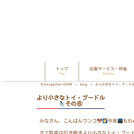
トップ
出張サービス・料金
Top
Service
わんtogether HOME
>
blog
>
より小さなトイ・プード
より小さなトイ・プードル
その⑥
みなさん、こんばんワンコ
今夜
もわ
さて昨夜は引き続きより小さなトイ・プー