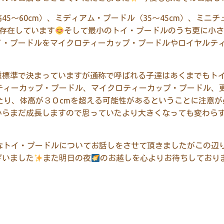
5～60cm）、ミディアム・プードル（35～45cm）、ミニチ
が存在しています
そして最小のトイ・プードルのうち更に小
イ・プードルをマイクロティーカップ・プードルやロイヤルテ
種標準で決まっていますが通称で呼ばれる子達はあくまでもト
ティーカップ・プードル、マイクロティーカップ・プードル、
たり、体高が３０cmを超える可能性があるということに注意が
からまだ成長しますので思っていたより大きくなっても変わら
なトイ・プードルについてお話しをさせて頂きましたがこの辺
ざいました
また明日の夜
のお越しを心よりお待ちしており