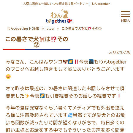
大切な家族と一緒にいつも輝き続けるパートナー｜わんtogether
MENU
わんtogether HOME
>
blog
>
この暑さで犬
は
その②
この暑さで犬
は
その
②
2023/07/29
みなさん、こんばんワンコ
今夜
もわん
together
のブログへお越し頂きまして誠にありがとうございます
さて昨夜は最近のこの暑さに関連したお話しをさせて頂
きました
今夜
も引き続きそのお話しの続きです
今年の夏は異常なくらい暑くてメディアでも外出を控え
る様に注意喚起されています
当然ですが愛犬とのお散
歩も回数が減ったり時間が短くなりがちで、毎日多くの
飼い主様とお話をする中でもそういったお声を多く聞き