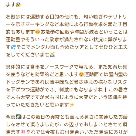
ます
お散歩には運動する目的の他にも、匂い嗅ぎやテリトリ
ーを示すマーキングなど本能による行動欲求を満たす目
的もあります
お散歩の回数や時間が減るということは
運動量やそういった欲求が満たされない状況に繋がりま
す
そこでメンタル面も含めたケアとしてぜひひと工夫
をしてくださいませ
具体的には食事をノーズワークで与える、また知育玩具
を使うなども効果的だと思います
運動面では屋内型の
ドッグランであれば熱中症など暑さゆえの様々なリスク
を下げつつ運動ができ、刺激にもなりますね
この暑さ
で人も大変ですが犬も同じように大変だという認識を持
っていただきたいと思います
今夜
はこの数日の異常とも言える暑さに関連したお話
しをさせて頂きましたがこの辺りでおしまいとさせて頂
きます
それでは今夜もお付き合いいただき誠にありが